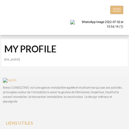
Aller
au
contenu
MY PROFILE
[ere_profile]
Kreno CONSULTING est une agence immobilière agréée et multiservice qui axe ses activités
principales autour de l’immobilier à savoir la gestion de Patrimoine, l’expertise, l’audit et le
conseil immobilier, la transaction immobilière, la construction. Le design intérieur et
paysagiste.
LIENS UTILES