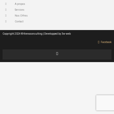
A propos
Services
Nos Offres
Contact
Copyright 2024 © Krenoconsulting | Developped by 3w-web
Facebook