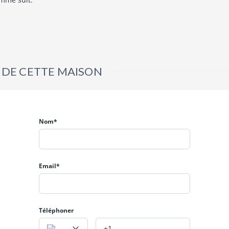
ockage, deux (02) boyeries, trois (03) terrasses, une (01) cuisine, un
C visiteurs et une (01) chambre avec une (01) salle d'eau.
 DE CETTE MAISON
 (03) chambres avec chacune une (01) salle d'eau dont la principale 
ambres sont autonomes et un grand espace aménageable pour une p
Nom*
ique ou tout autre activité professionnelle.
Email*
Téléphoner