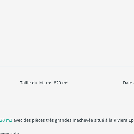
Taille du lot, m²
:
820
m²
Date 
 820 m2
avec des pièces très grandes inachevée situé à la Riviera Ep
omme suit: