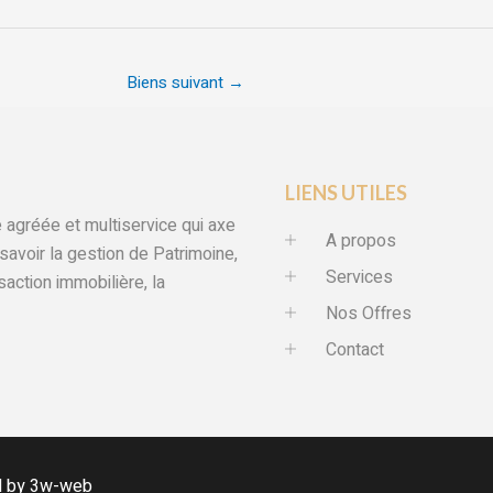
Biens suivant
→
LIENS UTILES
gréée et multiservice qui axe
A propos
 savoir la gestion de Patrimoine,
Services
nsaction immobilière, la
Nos Offres
Contact
d by 3w-web