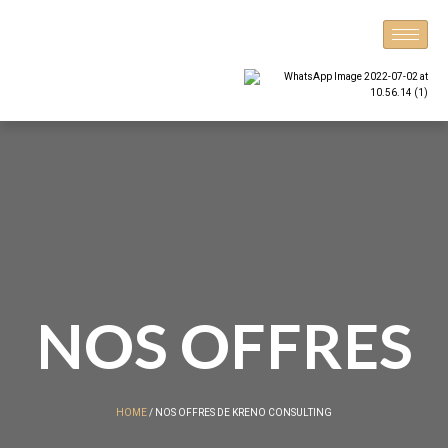
Aller
au
contenu
NOS OFFRES
HOME
/ NOS OFFRES DE KRENO CONSULTING