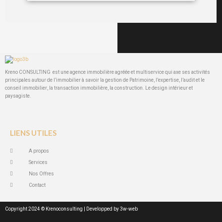
Kreno CONSULTING est une agence immobilière agréée et multiservice qui axe ses activités
principales autour de l’immobilier à savoir la gestion de Patrimoine, l’expertise, l’audit et le
conseil immobilier, la transaction immobilière, la construction. Le design intérieur et
paysagiste.
LIENS UTILES
A propos
Services
Nos Offres
Contact
Copyright 2024 © Krenoconsulting | Developped by 3w-web